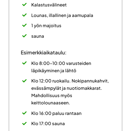
Kalastusvälineet
Lounas, illallinen ja aamupala
1 yön majoitus
sauna
Esimerkkiaikataulu:
Klo 8:00–10:00 varusteiden
läpikäyminen ja lähtö
Klo 12:00 ruokailu. Nokipannukahvit,
evässämpylät ja nuotiomakkarat.
Mahdollisuus myös
keittolounaaseen.
Klo 16:00 paluu rantaan
Klo 17:00 sauna