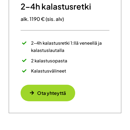
2–4h kalastusretki
alk. 1190 € (sis. alv)
2–4h kalastusretki 1:llä veneellä ja
kalastuslautalla
2 kalastusopasta
Kalastusvälineet
Ota yhteyttä