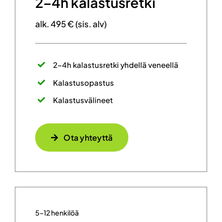
2–4h kalastusretki
alk. 495 € (sis. alv)
2–4h kalastusretki yhdellä veneellä
Kalastusopastus
Kalastusvälineet
Ota yhteyttä
5–12 henkilöä