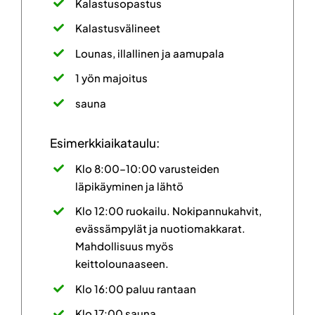
Kalastusopastus
Kalastusvälineet
Lounas, illallinen ja aamupala
1 yön majoitus
sauna
Esimerkkiaikataulu:
Klo 8:00–10:00 varusteiden
läpikäyminen ja lähtö
Klo 12:00 ruokailu. Nokipannukahvit,
evässämpylät ja nuotiomakkarat.
Mahdollisuus myös
keittolounaaseen.
Klo 16:00 paluu rantaan
Klo 17:00 sauna