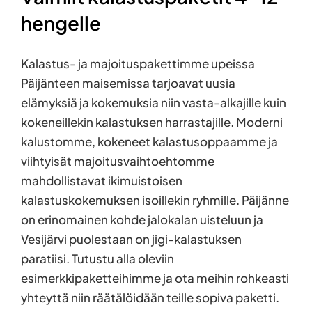
hengelle
Kalastus- ja majoituspakettimme upeissa
Päijänteen maisemissa tarjoavat uusia
elämyksiä ja kokemuksia niin vasta-alkajille kuin
kokeneillekin kalastuksen harrastajille. Moderni
kalustomme, kokeneet kalastusoppaamme ja
viihtyisät majoitusvaihtoehtomme
mahdollistavat ikimuistoisen
kalastuskokemuksen isoillekin ryhmille. Päijänne
on erinomainen kohde jalokalan uisteluun ja
Vesijärvi puolestaan on jigi-kalastuksen
paratiisi. Tutustu alla oleviin
esimerkkipaketteihimme ja ota meihin rohkeasti
yhteyttä niin räätälöidään teille sopiva paketti.