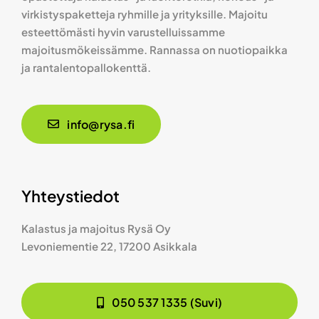
virkistyspaketteja ryhmille ja yrityksille. Majoitu
esteettömästi hyvin varustelluissamme
majoitusmökeissämme. Rannassa on nuotiopaikka
ja rantalentopallokenttä.
info@rysa.fi
Yhteystiedot
Kalastus ja majoitus Rysä Oy
Levoniementie 22, 17200 Asikkala
050 537 1335 (Suvi)