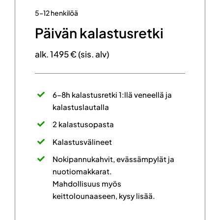
5–12 henkilöä
Päivän kalastusretki
alk. 1495 € (sis. alv)
6–8h kalastusretki 1:llä veneellä ja
kalastuslautalla
2 kalastusopasta
Kalastusvälineet
Nokipannukahvit, evässämpylät ja
nuotiomakkarat.
Mahdollisuus myös
keittolounaaseen, kysy lisää.