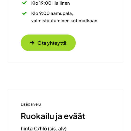
Klo 19:00 illallinen
Klo 9:00 aamupala,
valmistautuminen kotimatkaan
Ota yhteyttä
Lisäpalvelu
Ruokailu ja eväät
hinta €/hlö (sis. alv)