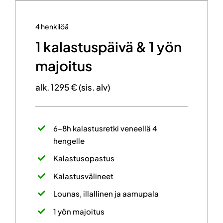
4 henkilöä
1 kalastuspäivä & 1 yön
majoitus
alk. 1295 € (sis. alv)
6–8h kalastusretki veneellä 4
hengelle
Kalastusopastus
Kalastusvälineet
Lounas, illallinen ja aamupala
1 yön majoitus