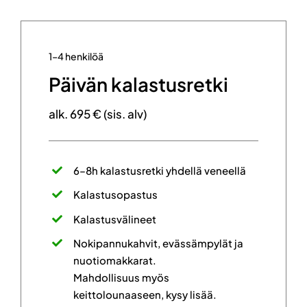
1–4 henkilöä
Päivän kalastusretki
alk. 695 € (sis. alv)
6–8h kalastusretki yhdellä veneellä
Kalastusopastus
Kalastusvälineet
Nokipannukahvit, evässämpylät ja
nuotiomakkarat.
Mahdollisuus myös
keittolounaaseen, kysy lisää.