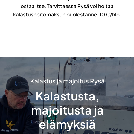
ostaa itse. Tarvittaessa Rysä voi hoitaa
kalastushoitomaksun puolestanne, 10 €/hlö.
Kalastus ja majoitus Rysä
Kalastusta,
majoitusta ja
elämyksiä