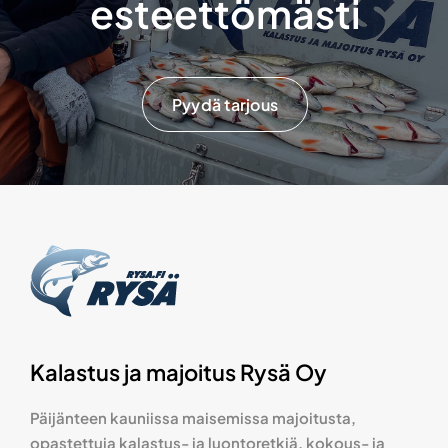
esteettömästi
Pyydä tarjous
Kalastus ja majoitus Rysä Oy
Päijänteen kauniissa maisemissa majoitusta,
opastettuja kalastus- ja luontoretkiä, kokous- ja