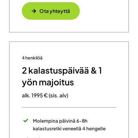
Ota yhteyttä
4 henkilöä
2 kalastuspäivää & 1
yön majoitus
alk. 1995 € (sis. alv)
Molempina päivinä 6–8h
kalastusretki veneellä 4 hengelle