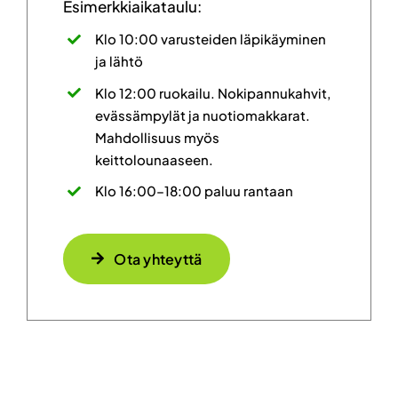
Esimerkkiaikataulu:
Klo 10:00 varusteiden läpikäyminen
ja lähtö
Klo 12:00 ruokailu. Nokipannukahvit,
evässämpylät ja nuotiomakkarat.
Mahdollisuus myös
keittolounaaseen.
Klo 16:00–18:00 paluu rantaan
Ota yhteyttä