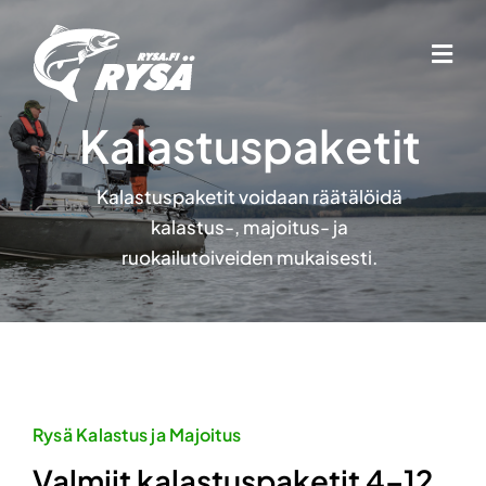
Skip
to
Togg
content
Navi
Kalastus
Kalastuspaketit
Majoitus
Kalastuspaketit voidaan räätälöidä
Palvelut
kalastus-, majoitus- ja
ruokailutoiveiden mukaisesti.
Esteettömyys
Yrityksille
Ota yhteyttä
Rysä Kalastus ja Majoitus
Valmiit kalastuspaketit 4–12