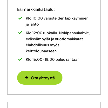
Esimerkkiaikataulu:
Klo 10:00 varusteiden läpikäyminen
ja lähtö
Klo 12:00 ruokailu. Nokipannukahvit,
evässämpylät ja nuotiomakkarat.
Mahdollisuus myös
keittolounaaseen.
Klo 16:00–18:00 paluu rantaan
Ota yhteyttä