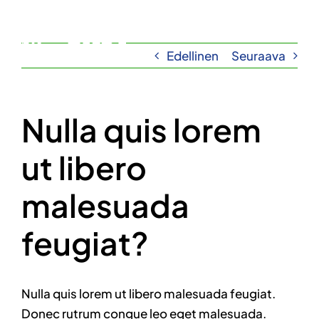
Skip
to
Togg
content
Edellinen
Seuraava
Navi
Kalastus
Majoitus
Nulla quis lorem
Palvelut
ut libero
Esteettömyys
malesuada
Yrityksille
feugiat?
Ota yhteyttä
Nulla quis lorem ut libero malesuada feugiat.
Donec rutrum congue leo eget malesuada.