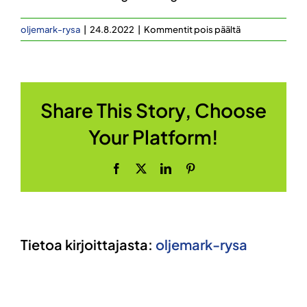
artikkelissa
oljemark-rysa
|
24.8.2022
|
Kommentit pois päältä
Nulla
quis
lorem
ut
Share This Story, Choose
libero
malesuada
Your Platform!
feugiat?
Facebook
X
LinkedIn
Pinterest
Tietoa kirjoittajasta:
oljemark-rysa