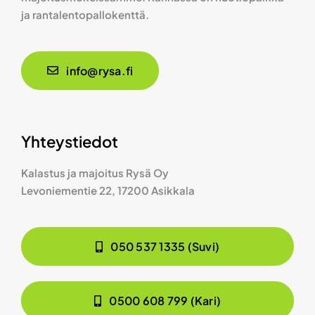
ja rantalentopallokenttä.
info@rysa.fi
Yhteystiedot
Kalastus ja majoitus Rysä Oy
Levoniementie 22, 17200 Asikkala
050 537 1335 (Suvi)
0500 608 799 (Kari)