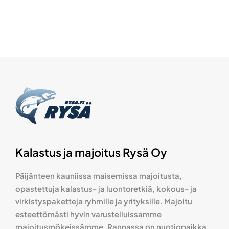
Kalastus ja majoitus Rysä Oy
Päijänteen kauniissa maisemissa majoitusta,
opastettuja kalastus- ja luontoretkiä, kokous- ja
virkistyspaketteja ryhmille ja yrityksille. Majoitu
esteettömästi hyvin varustelluissamme
majoitusmökeissämme. Rannassa on nuotiopaikka